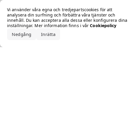
Error loading the brand
Vi använder våra egna och tredjepartscookies för att
analysera din surfning och förbättra våra tjänster och
innehåll. Du kan acceptera alla dessa eller konfigurera dina
inställningar. Mer information finns i vår
Cookiepolicy
Nedgång
Inrätta
Acceptera alla