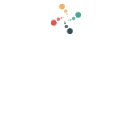
 si la ley nos obliga, por ejemplo, para fines contables o fiscales.
oceso manual?
d, el proceso de eliminación incluye una revisión manual. Esto puede tar
imiento de tu solicitud?
icitud y otro una vez que el proceso haya concluido. Si deseas consultar
minación de cuenta".
a de
onditii