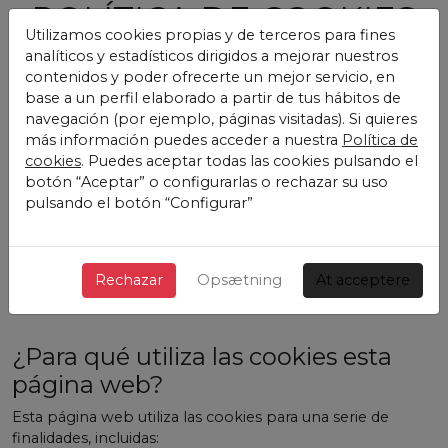
POLÍTICA DE COOKIES
Utilizamos cookies propias y de terceros para fines
Casa Club
analíticos y estadísticos dirigidos a mejorar nuestros
contenidos y poder ofrecerte un mejor servicio, en
¿Qué son las cookies?
base a un perfil elaborado a partir de tus hábitos de
navegación (por ejemplo, páginas visitadas). Si quieres
Este sitio web utiliza cookies y/o tecnologías similares que
más información puedes acceder a nuestra
Política de
almacenan y recuperan información cuando navegas. En
cookies
. Puedes aceptar todas las cookies pulsando el
general, estas tecnologías pueden servir para finalidades
botón “Aceptar” o configurarlas o rechazar su uso
muy diversas, como, por ejemplo, reconocerte como
pulsando el botón “Configurar”
usuario, obtener información sobre tus hábitos de
navegación, o personalizar la forma en que se muestra el
contenido. Los usos concretos que hacemos de estas
tecnologías se describen a continuación.
Rechazar
Opsætning
At acceptere
¿Para qué utiliza las cookies esta
página web?
Esta página web utiliza las cookies para una serie de
finalidades, incluidas: