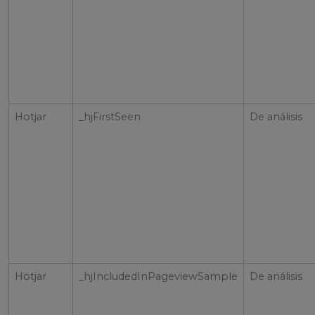
Hotjar
_hjFirstSeen
De análisis
Hotjar
_hjIncludedInPageviewSample
De análisis